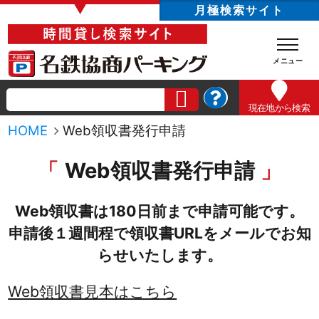
▼
月極検索サイト
現在地
から検索
HOME
Web領収書発行申請
Web領収書発行申請
Web領収書は180日前まで申請可能です。
申請後１週間程で領収書URLをメールでお知
らせいたします。
Web領収書見本はこちら