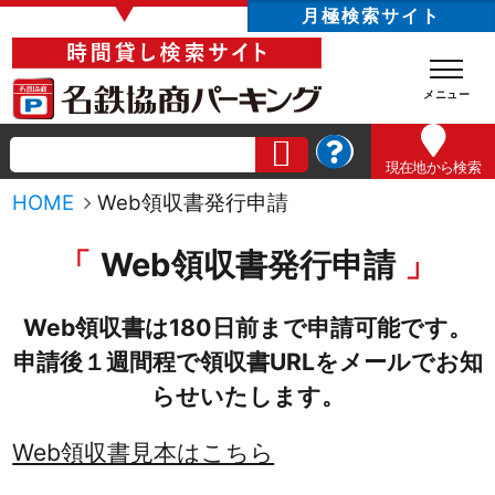
▼
月極検索サイト
現在地
から検索
HOME
Web領収書発行申請
Web領収書発行申請
Web領収書は180日前まで申請可能です。
申請後１週間程で領収書URLをメールでお知
らせいたします。
Web領収書見本はこちら