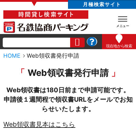
▼
月極検索サイト
現在地
から検索
HOME
Web領収書発行申請
Web領収書発行申請
Web領収書は180日前まで申請可能です。
申請後１週間程で領収書URLをメールでお知
らせいたします。
Web領収書見本はこちら