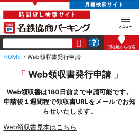
▼
月極検索サイト
現在地
から検索
HOME
Web領収書発行申請
Web領収書発行申請
Web領収書は180日前まで申請可能です。
申請後１週間程で領収書URLをメールでお知
らせいたします。
Web領収書見本はこちら