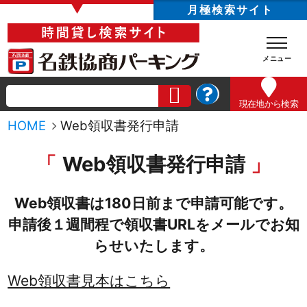
▼
月極検索サイト
現在地
から検索
HOME
Web領収書発行申請
Web領収書発行申請
Web領収書は180日前まで申請可能です。
申請後１週間程で領収書URLをメールでお知
らせいたします。
Web領収書見本はこちら