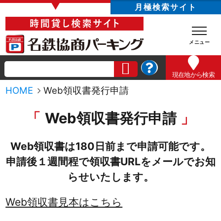
▼
月極検索サイト
現在地
から検索
HOME
Web領収書発行申請
Web領収書発行申請
Web領収書は180日前まで申請可能です。
申請後１週間程で領収書URLをメールでお知
らせいたします。
Web領収書見本はこちら