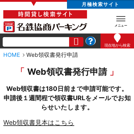
▼
月極検索サイト
現在地
から検索
HOME
Web領収書発行申請
Web領収書発行申請
Web領収書は180日前まで申請可能です。
申請後１週間程で領収書URLをメールでお知
らせいたします。
Web領収書見本はこちら