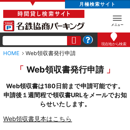
▼
月極検索サイト
現在地
から検索
HOME
Web領収書発行申請
Web領収書発行申請
Web領収書は180日前まで申請可能です。
申請後１週間程で領収書URLをメールでお知
らせいたします。
Web領収書見本はこちら