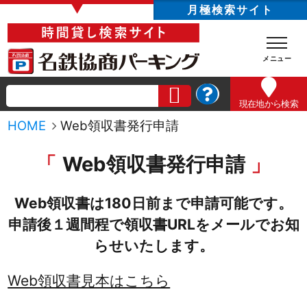
▼
月極検索サイト
現在地
から検索
HOME
Web領収書発行申請
Web領収書発行申請
Web領収書は180日前まで申請可能です。
申請後１週間程で領収書URLをメールでお知
らせいたします。
Web領収書見本はこちら