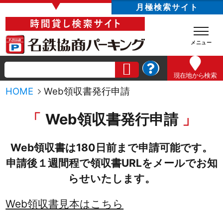
▼
月極検索サイト
現在地
から検索
HOME
Web領収書発行申請
Web領収書発行申請
Web領収書は180日前まで申請可能です。
申請後１週間程で領収書URLをメールでお知
らせいたします。
Web領収書見本はこちら