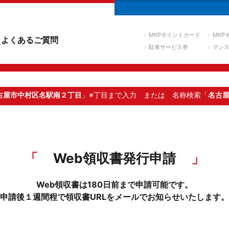
MKPポイントカード
MKP
よくあるご質問
駐車サービス券
マン
古屋市中村区名駅南２丁目
」※丁目まで入力
または 名称検索「
名古
Web領収書発行申請
Web領収書は180日前まで申請可能です。
申請後１週間程で領収書URLをメールでお知らせいたします。