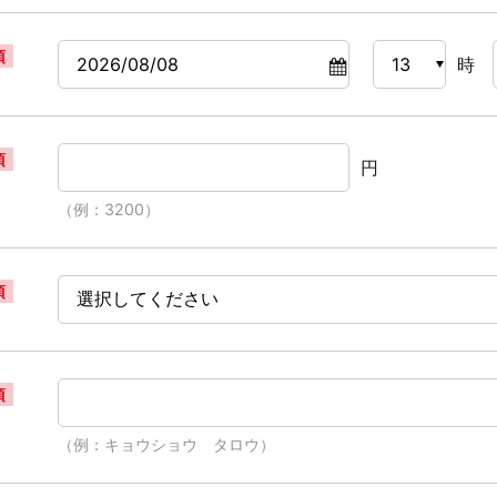
須
時
須
円
（例：3200）
須
須
（例：キョウショウ タロウ）