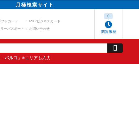
月極
検索
サイト
0
ギフトカード
MKPビジネスカード
スリーパスポート
お問い合わせ
閲覧履歴
屋 パルコ
」※エリアも入力