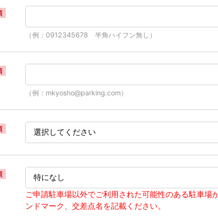
須
（例：0912345678 半角ハイフン無し）
須
（例：mkyosho@parking.com）
須
須
ご申請駐車場以外でご利用された可能性のある駐車場
ンドマーク、交差点名を記載ください。