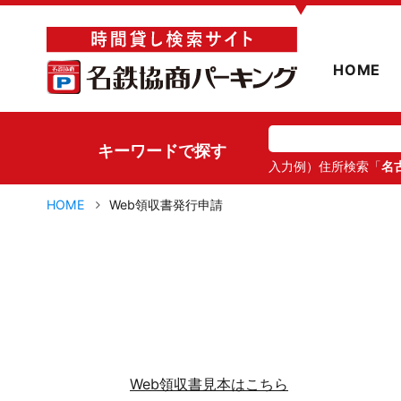
▼
HOME
キーワードで探す
入力例）住所検索「
名
HOME
Web領収書発行申請
Web領収書見本はこちら