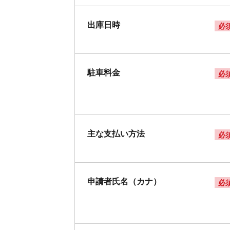
出庫日時
必
駐車料金
必
主な支払い方法
必
申請者氏名（カナ）
必