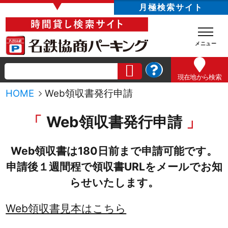
▼
月極検索サイト
現在地
から検索
HOME
Web領収書発行申請
Web領収書発行申請
Web領収書は180日前まで申請可能です。
申請後１週間程で領収書URLをメールでお知
らせいたします。
Web領収書見本はこちら