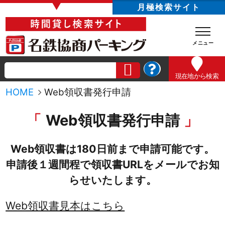
▼
月極検索サイト
現在地
から検索
HOME
Web領収書発行申請
Web領収書発行申請
Web領収書は180日前まで申請可能です。
申請後１週間程で領収書URLをメールでお知
らせいたします。
Web領収書見本はこちら