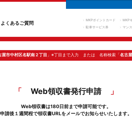
MKPポイントカード
MKP
よくあるご質問
駐車サービス券
マン
古屋市中村区名駅南２丁目
」※丁目まで入力
または 名称検索「
名古
Web領収書発行申請
Web領収書は180日前まで申請可能です。
申請後１週間程で領収書URLをメールでお知らせいたします。