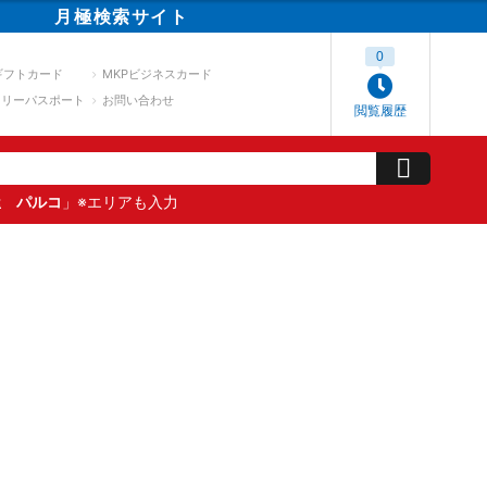
月極
検索
サイト
0
ギフトカード
MKPビジネスカード
スリーパスポート
お問い合わせ
閲覧履歴
屋 パルコ
」※エリアも入力