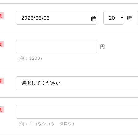
須
時
須
円
（例：3200）
須
須
（例：キョウショウ タロウ）