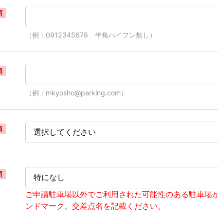
須
（例：0912345678 半角ハイフン無し）
須
（例：mkyosho@parking.com）
須
須
ご申請駐車場以外でご利用された可能性のある駐車場
ンドマーク、交差点名を記載ください。