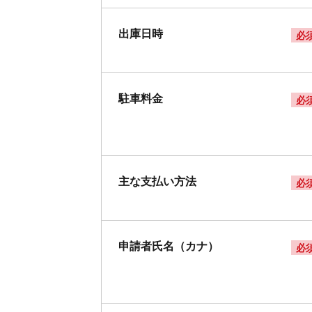
出庫日時
必
駐車料金
必
主な支払い方法
必
申請者氏名（カナ）
必