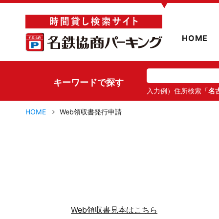
▼
HOME
キーワードで探す
入力例）住所検索「
名
HOME
Web領収書発行申請
Web領収書見本はこちら