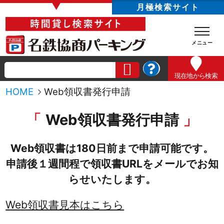
▼
月極検索サイト
現在地
から検索
HOME
Web領収書発行申請
Web領収書発行申請
Web領収書は180日前まで申請可能です。
申請後１週間程で領収書URLをメールでお知
らせいたします。
Web領収書見本はこちら