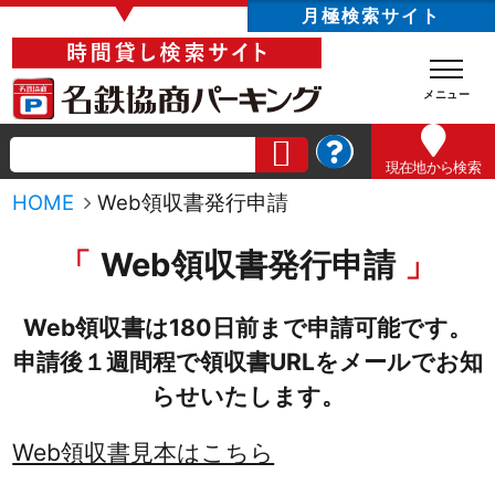
▼
月極検索サイト
現在地
から検索
HOME
Web領収書発行申請
Web領収書発行申請
Web領収書は180日前まで申請可能です。
申請後１週間程で領収書URLをメールでお知
らせいたします。
Web領収書見本はこちら