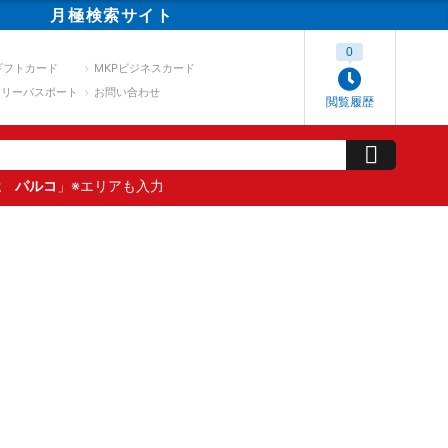
月極
検索
サイト
0
ギフトカード
MKPビジネスカード
スリーパスポート
お問い合わせ
閲覧履歴
屋 パルコ
」※エリアも入力