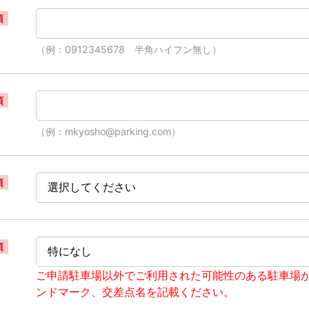
須
（例：0912345678 半角ハイフン無し）
須
（例：mkyosho@parking.com）
須
須
ご申請駐車場以外でご利用された可能性のある駐車場
ンドマーク、交差点名を記載ください。