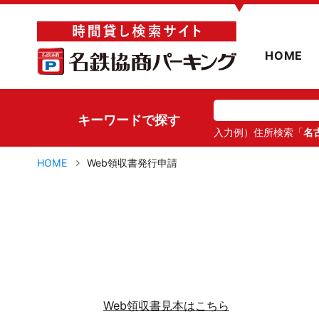
▼
HOME
キーワードで探す
入力例）住所検索「
名
HOME
Web領収書発行申請
Web領収書見本はこちら