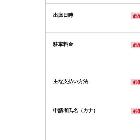
出庫日時
必
駐車料金
必
主な支払い方法
必
申請者氏名（カナ）
必