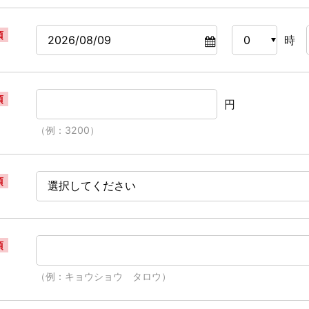
須
時
須
円
（例：3200）
須
須
（例：キョウショウ タロウ）