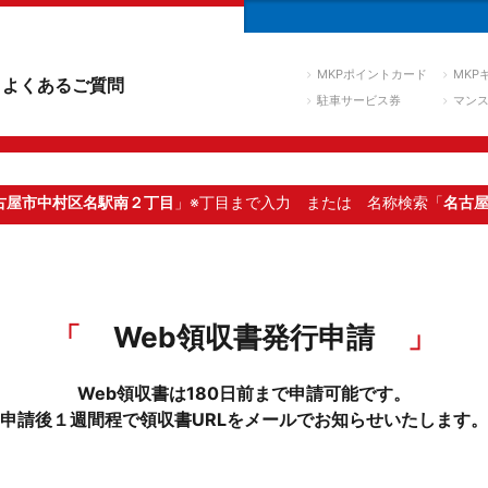
MKPポイントカード
MKP
よくあるご質問
駐車サービス券
マン
古屋市中村区名駅南２丁目
」※丁目まで入力
または 名称検索「
名古
Web領収書発行申請
Web領収書は180日前まで申請可能です。
申請後１週間程で領収書URLをメールでお知らせいたします。