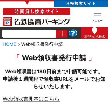
▼
月極検索サイト
現在地
から検索
HOME
Web領収書発行申請
Web領収書発行申請
Web領収書は180日前まで申請可能です。
申請後１週間程で領収書URLをメールでお知
らせいたします。
Web領収書見本はこちら