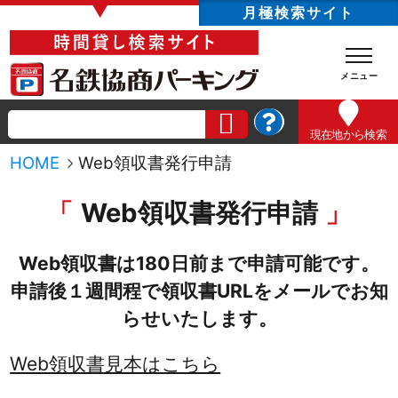
▼
月極検索サイト
現在地
から検索
HOME
Web領収書発行申請
Web領収書発行申請
Web領収書は180日前まで申請可能です。
申請後１週間程で領収書URLをメールでお知
らせいたします。
Web領収書見本はこちら