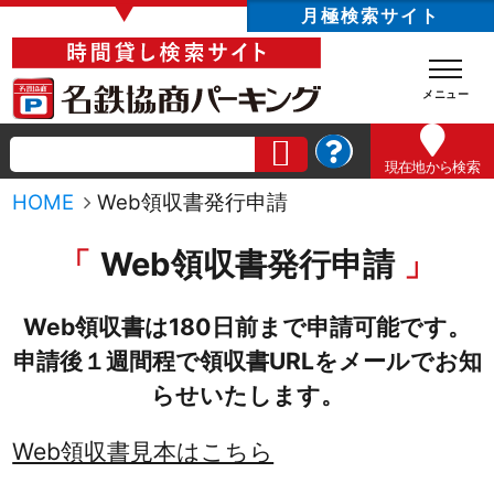
▼
月極検索サイト
現在地
から検索
HOME
Web領収書発行申請
Web領収書発行申請
Web領収書は180日前まで申請可能です。
申請後１週間程で領収書URLをメールでお知
らせいたします。
Web領収書見本はこちら