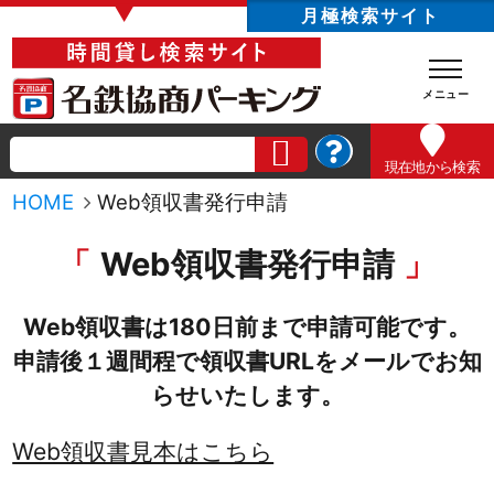
▼
月極検索サイト
現在地
から検索
HOME
Web領収書発行申請
Web領収書発行申請
Web領収書は180日前まで申請可能です。
申請後１週間程で領収書URLをメールでお知
らせいたします。
Web領収書見本はこちら