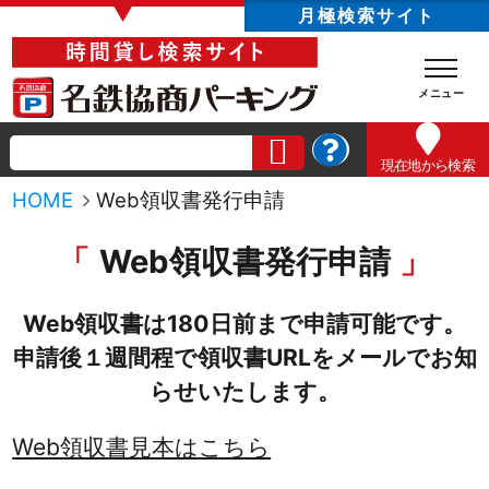
▼
月極検索サイト
現在地
から検索
HOME
Web領収書発行申請
Web領収書発行申請
Web領収書は180日前まで申請可能です。
申請後１週間程で領収書URLをメールでお知
らせいたします。
Web領収書見本はこちら