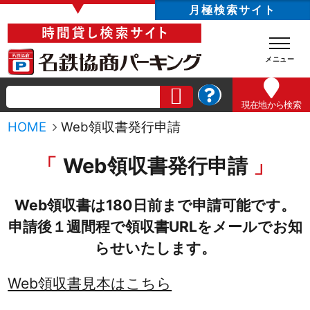
▼
月極検索サイト
現在地
から検索
HOME
Web領収書発行申請
Web領収書発行申請
Web領収書は180日前まで申請可能です。
申請後１週間程で領収書URLをメールでお知
らせいたします。
Web領収書見本はこちら