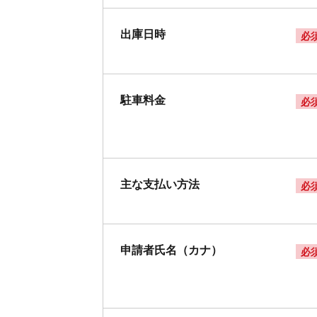
出庫日時
必
駐車料金
必
主な支払い方法
必
申請者氏名（カナ）
必