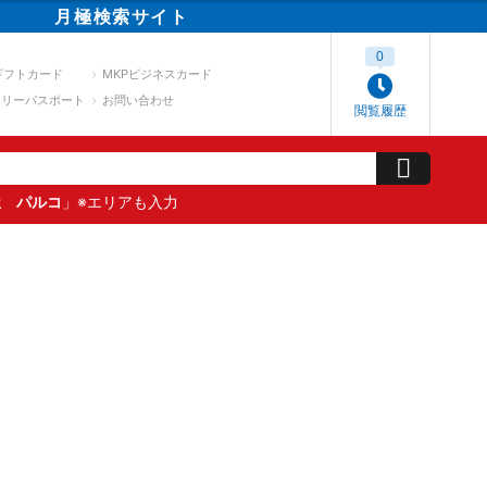
月極
検索
サイト
0
ギフトカード
MKPビジネスカード
スリーパスポート
お問い合わせ
閲覧履歴
屋 パルコ
」※エリアも入力