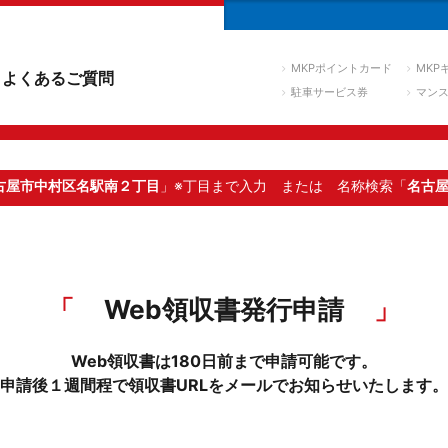
MKPポイントカード
MKP
よくあるご質問
駐車サービス券
マン
古屋市中村区名駅南２丁目
」※丁目まで入力
または 名称検索「
名古
Web領収書発行申請
Web領収書は180日前まで申請可能です。
申請後１週間程で領収書URLをメールでお知らせいたします。