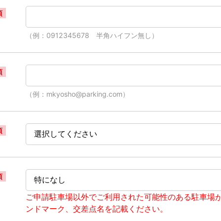
須
（例：0912345678 半角ハイフン無し）
須
（例：mkyosho@parking.com）
須
須
ご申請駐車場以外でご利用された可能性のある駐車場
ンドマーク、交差点名を記載ください。