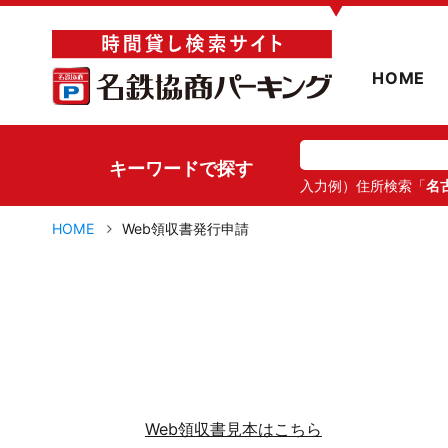
▼
HOME
キーワードで探す
入力例）住所検索「
名
HOME
Web領収書発行申請
Web領収書見本はこちら