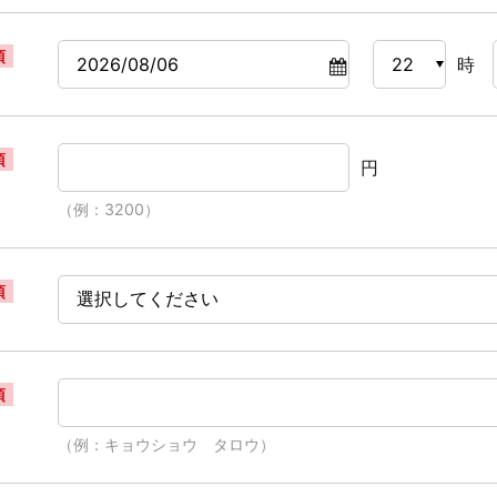
須
時
須
円
（例：3200）
須
須
（例：キョウショウ タロウ）