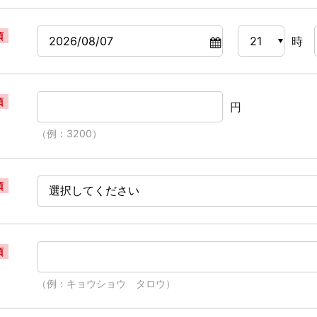
須
時
須
円
（例：3200）
須
須
（例：キョウショウ タロウ）