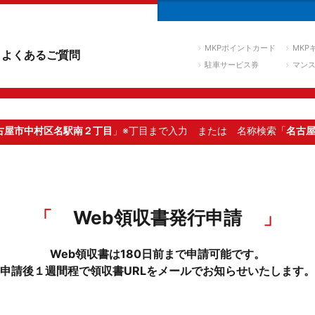
MKPポイントカード
MKP
よくあるご質問
駐車サービス券
マン
古屋市中村区名駅南２丁目
」※丁目まで入力
または 名称検索「
名古
Web領収書発行申請
Web領収書は180日前まで申請可能です。
申請後１週間程で領収書URLをメールでお知らせいたします。