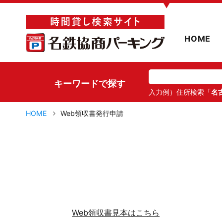
▼
HOME
キーワードで探す
入力例）住所検索「
名
HOME
Web領収書発行申請
Web領収書見本はこちら