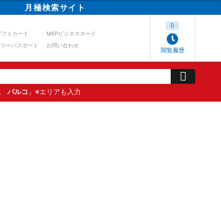
月極
検索
サイト
0
ギフトカード
MKPビジネスカード
スリーパスポート
お問い合わせ
閲覧履歴
屋 パルコ
」※エリアも入力