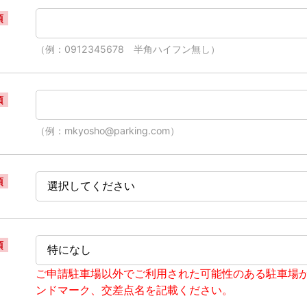
須
（例：0912345678 半角ハイフン無し）
須
（例：mkyosho@parking.com）
須
須
ご申請駐車場以外でご利用された可能性のある駐車場
ンドマーク、交差点名を記載ください。