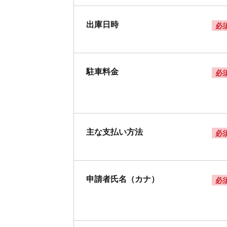
出庫日時
必
駐車料金
必
主な支払い方法
必
申請者氏名（カナ）
必