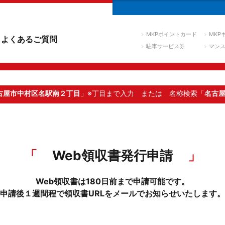
MKPポイントカード
MKP
よくあるご質問
駐車サービス券
マン
古屋市中村区名駅南２丁目
」※丁目まで入力
または 名称検索「
名古
Web領収書発行申請
Web領収書は180日前まで申請可能です。
申請後１週間程で領収書URLをメールでお知らせいたします。