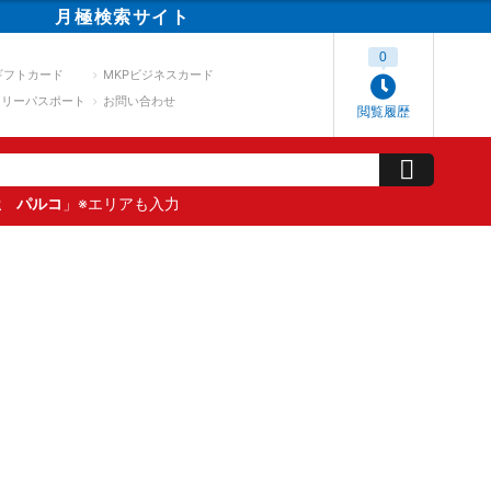
月極
検索
サイト
0
ギフトカード
MKPビジネスカード
スリーパスポート
お問い合わせ
閲覧履歴
屋 パルコ
」※エリアも入力