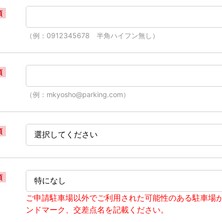
須
（例：0912345678 半角ハイフン無し）
須
（例：mkyosho@parking.com）
須
須
ご申請駐車場以外でご利用された可能性のある駐車場
ンドマーク、交差点名を記載ください。