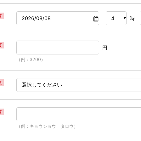
須
時
須
円
（例：3200）
須
須
（例：キョウショウ タロウ）