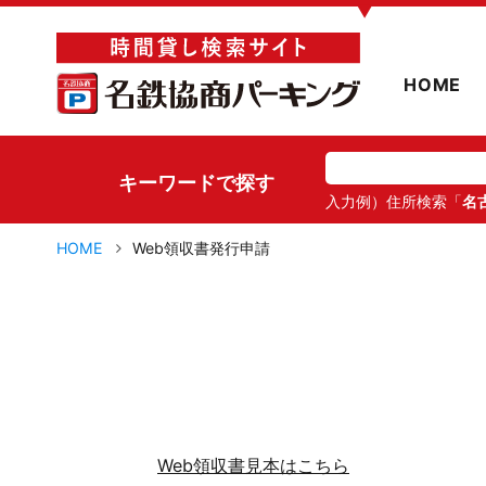
▼
HOME
キーワードで探す
入力例）住所検索「
名
HOME
Web領収書発行申請
Web領収書見本はこちら