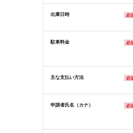
出庫日時
必
駐車料金
必
主な支払い方法
必
申請者氏名（カナ）
必