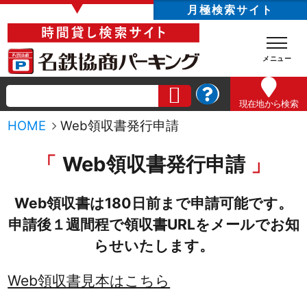
▼
月極検索サイト
現在地
から検索
HOME
Web領収書発行申請
Web領収書発行申請
Web領収書は180日前まで申請可能です。
申請後１週間程で領収書URLをメールでお知
らせいたします。
Web領収書見本はこちら