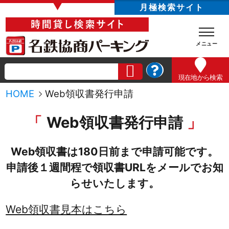
▼
月極検索サイト
現在地
から検索
HOME
Web領収書発行申請
Web領収書発行申請
Web領収書は180日前まで申請可能です。
申請後１週間程で領収書URLをメールでお知
らせいたします。
Web領収書見本はこちら