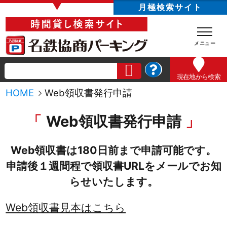
▼
月極検索サイト
現在地
から検索
HOME
Web領収書発行申請
Web領収書発行申請
Web領収書は180日前まで申請可能です。
申請後１週間程で領収書URLをメールでお知
らせいたします。
Web領収書見本はこちら