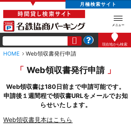
▼
月極検索サイト
現在地
から検索
HOME
Web領収書発行申請
Web領収書発行申請
Web領収書は180日前まで申請可能です。
申請後１週間程で領収書URLをメールでお知
らせいたします。
Web領収書見本はこちら