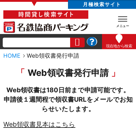
▼
月極検索サイト
現在地
から検索
HOME
Web領収書発行申請
Web領収書発行申請
Web領収書は180日前まで申請可能です。
申請後１週間程で領収書URLをメールでお知
らせいたします。
Web領収書見本はこちら