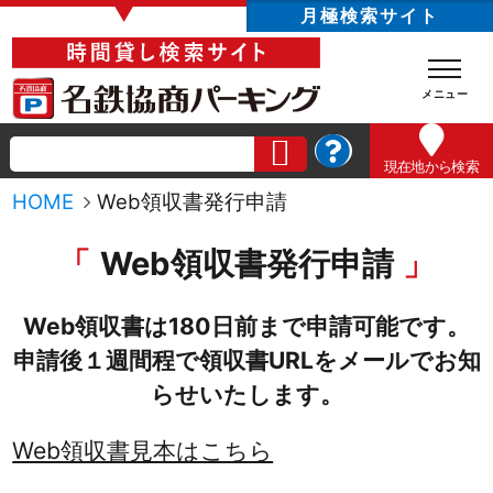
▼
月極検索サイト
現在地
から検索
HOME
Web領収書発行申請
Web領収書発行申請
Web領収書は180日前まで申請可能です。
申請後１週間程で領収書URLをメールでお知
らせいたします。
Web領収書見本はこちら