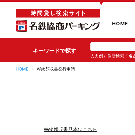
▼
HOME
キーワードで探す
入力例）住所検索「
名
HOME
Web領収書発行申請
Web領収書見本はこちら