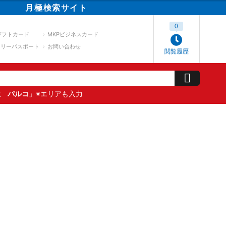
月極
検索
サイト
0
ギフトカード
MKPビジネスカード
スリーパスポート
お問い合わせ
閲覧履歴
屋 パルコ
」※エリアも入力