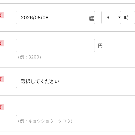
須
時
須
円
（例：3200）
須
須
（例：キョウショウ タロウ）