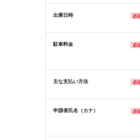
出庫日時
必
駐車料金
必
主な支払い方法
必
申請者氏名（カナ）
必