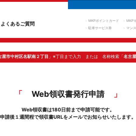
MKPポイントカード
MKP
よくあるご質問
駐車サービス券
マン
古屋市中村区名駅南２丁目
」※丁目まで入力
または 名称検索「
名古
Web領収書発行申請
Web領収書は180日前まで申請可能です。
申請後１週間程で領収書URLをメールでお知らせいたします。