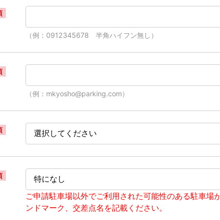
須
（例：0912345678 半角ハイフン無し）
須
（例：mkyosho@parking.com）
須
須
ご申請駐車場以外でご利用された可能性のある駐車場
ンドマーク、交差点名を記載ください。