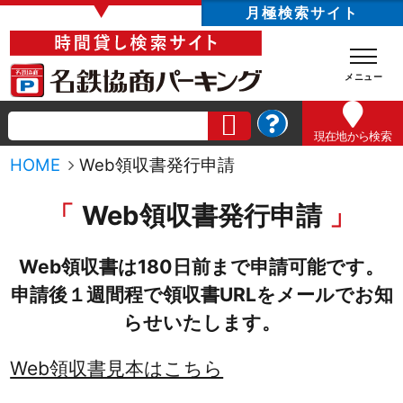
▼
月極検索サイト
現在地
から検索
HOME
Web領収書発行申請
Web領収書発行申請
Web領収書は180日前まで申請可能です。
申請後１週間程で領収書URLをメールでお知
らせいたします。
Web領収書見本はこちら