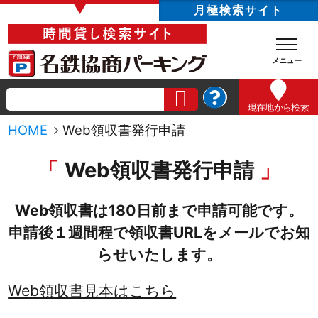
▼
月極検索サイト
現在地
から検索
HOME
Web領収書発行申請
Web領収書発行申請
Web領収書は180日前まで申請可能です。
申請後１週間程で領収書URLをメールでお知
らせいたします。
Web領収書見本はこちら