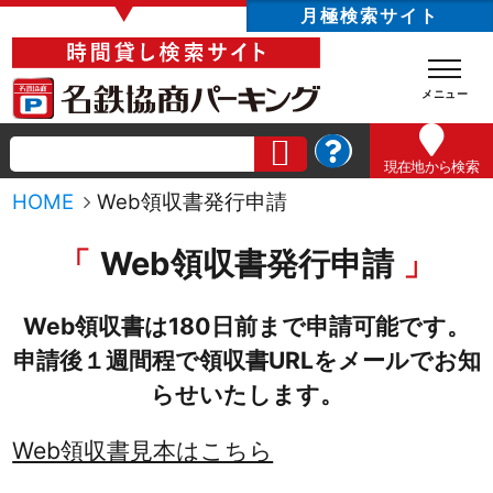
▼
月極検索サイト
現在地
から検索
HOME
Web領収書発行申請
Web領収書発行申請
Web領収書は180日前まで申請可能です。
申請後１週間程で領収書URLをメールでお知
らせいたします。
Web領収書見本はこちら