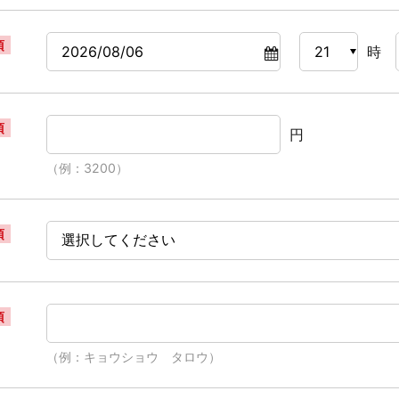
須
時
須
円
（例：3200）
須
須
（例：キョウショウ タロウ）