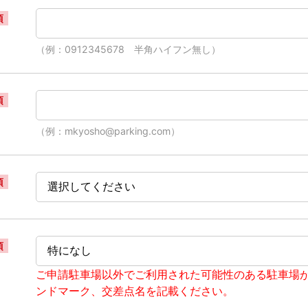
須
（例：0912345678 半角ハイフン無し）
須
（例：mkyosho@parking.com）
須
須
ご申請駐車場以外でご利用された可能性のある駐車場
ンドマーク、交差点名を記載ください。