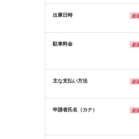
出庫日時
必
駐車料金
必
主な支払い方法
必
申請者氏名（カナ）
必