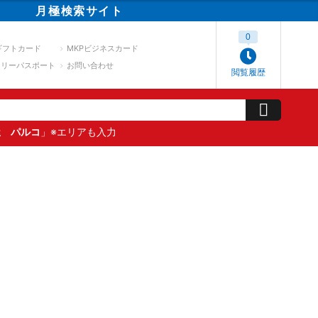
月極
検索
サイト
0
ギフトカード
MKPビジネスカード
スリーパスポート
お問い合わせ
閲覧履歴
屋 パルコ
」※エリアも入力