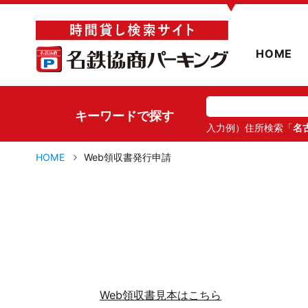
▼
HOME
キーワードで探す
入力例）住所検索「
名
HOME
Web領収書発行申請
Web領収書見本はこちら