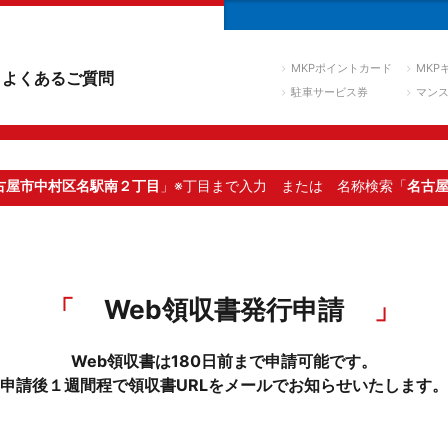
MKPポイントカード
MKP
よくあるご質問
駐車サービス券
マン
古屋市中村区名駅南２丁目
」※丁目まで入力
または 名称検索「
名古
Web領収書発行申請
Web領収書は180日前まで申請可能です。
申請後１週間程で領収書URLをメールでお知らせいたします。