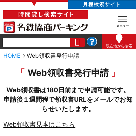
▼
月極検索サイト
現在地
から検索
HOME
Web領収書発行申請
Web領収書発行申請
Web領収書は180日前まで申請可能です。
申請後１週間程で領収書URLをメールでお知
らせいたします。
Web領収書見本はこちら