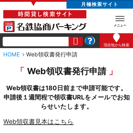
▼
月極検索サイト
現在地
から検索
HOME
Web領収書発行申請
Web領収書発行申請
Web領収書は180日前まで申請可能です。
申請後１週間程で領収書URLをメールでお知
らせいたします。
Web領収書見本はこちら