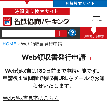
▼
月極検索サイト
現在地
から検索
HOME
Web領収書発行申請
Web領収書発行申請
Web領収書は180日前まで申請可能です。
申請後１週間程で領収書URLをメールでお知
らせいたします。
Web領収書見本はこちら