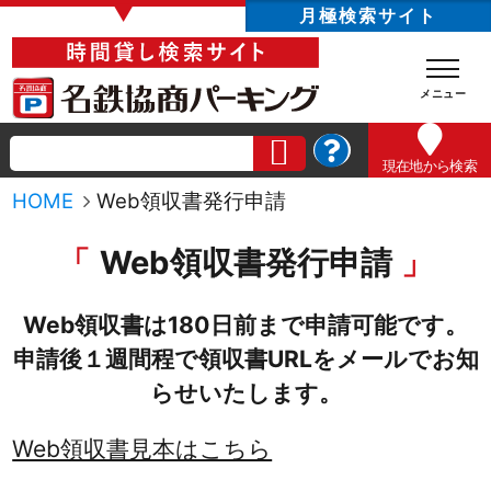
▼
月極検索サイト
現在地
から検索
HOME
Web領収書発行申請
Web領収書発行申請
Web領収書は180日前まで申請可能です。
申請後１週間程で領収書URLをメールでお知
らせいたします。
Web領収書見本はこちら