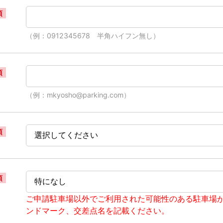
須
（例：0912345678 半角ハイフン無し）
須
（例：mkyosho@parking.com）
須
須
ご申請駐車場以外でご利用された可能性のある駐車場
ンドマーク、交差点名を記載ください。