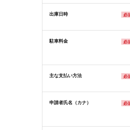
出庫日時
必
駐車料金
必
主な支払い方法
必
申請者氏名（カナ）
必