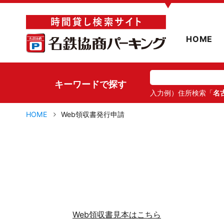
▼
HOME
キーワードで探す
入力例）住所検索「
名
HOME
Web領収書発行申請
Web領収書見本はこちら