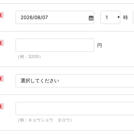
須
時
須
円
（例：3200）
須
須
（例：キョウショウ タロウ）