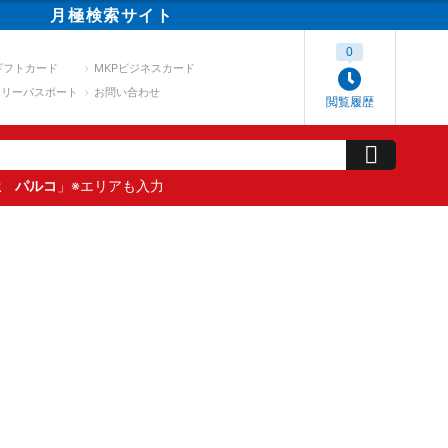
月極
検索
サイト
0
ギフトカード
MKPビジネスカード
スリーパスポート
お問い合わせ
閲覧履歴
屋 パルコ
」※エリアも入力