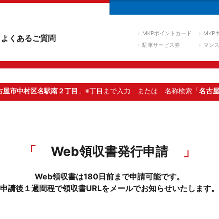
MKPポイントカード
MKP
よくあるご質問
駐車サービス券
マン
古屋市中村区名駅南２丁目
」※丁目まで入力
または 名称検索「
名古
Web領収書発行申請
Web領収書は180日前まで申請可能です。
申請後１週間程で領収書URLをメールでお知らせいたします。