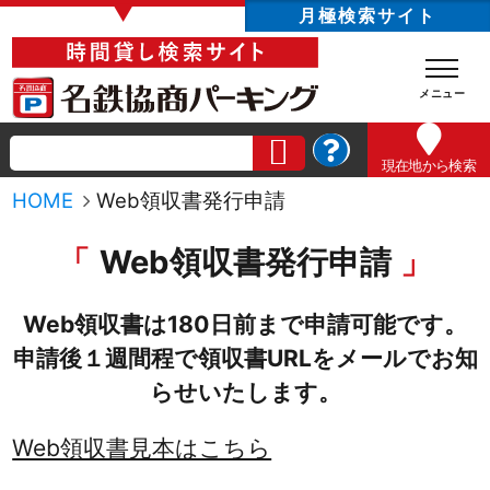
▼
月極検索サイト
現在地
から検索
HOME
Web領収書発行申請
Web領収書発行申請
Web領収書は180日前まで申請可能です。
申請後１週間程で領収書URLをメールでお知
らせいたします。
Web領収書見本はこちら