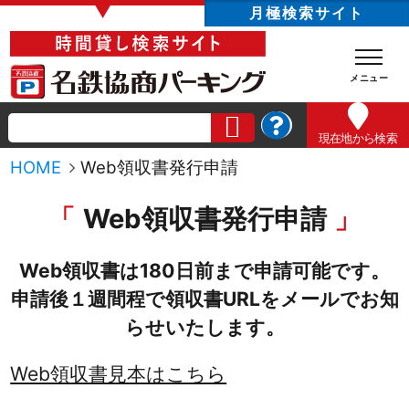
▼
月極検索サイト
現在地
から検索
HOME
Web領収書発行申請
Web領収書発行申請
Web領収書は180日前まで申請可能です。
申請後１週間程で領収書URLをメールでお知
らせいたします。
Web領収書見本はこちら