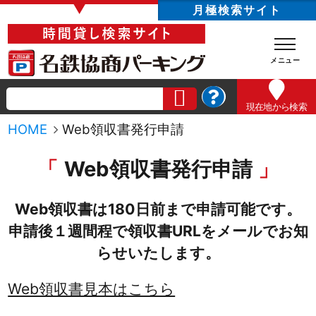
▼
月極検索サイト
現在地
から検索
HOME
Web領収書発行申請
Web領収書発行申請
Web領収書は180日前まで申請可能です。
申請後１週間程で領収書URLをメールでお知
らせいたします。
Web領収書見本はこちら