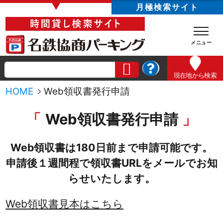
▼
月極検索サイト
現在地
から検索
HOME
Web領収書発行申請
Web領収書発行申請
Web領収書は180日前まで申請可能です。
申請後１週間程で領収書URLをメールでお知
らせいたします。
Web領収書見本はこちら