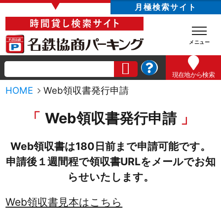
▼
月極検索サイト
現在地
から検索
HOME
Web領収書発行申請
Web領収書発行申請
Web領収書は180日前まで申請可能です。
申請後１週間程で領収書URLをメールでお知
らせいたします。
Web領収書見本はこちら