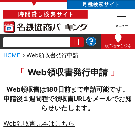
▼
月極検索サイト
現在地
から検索
HOME
Web領収書発行申請
Web領収書発行申請
Web領収書は180日前まで申請可能です。
申請後１週間程で領収書URLをメールでお知
らせいたします。
Web領収書見本はこちら