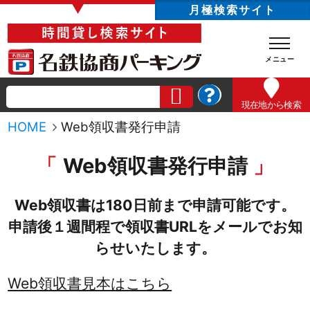
▼
月極検索サイト
現在地
から検索
HOME
Web領収書発行申請
Web領収書発行申請
Web領収書は180日前まで申請可能です。
申請後１週間程で領収書URLをメールでお知
らせいたします。
Web領収書見本はこちら