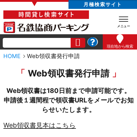
▼
月極検索サイト
現在地
から検索
HOME
Web領収書発行申請
Web領収書発行申請
Web領収書は180日前まで申請可能です。
申請後１週間程で領収書URLをメールでお知
らせいたします。
Web領収書見本はこちら